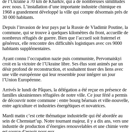
de l’Ukraine à 70 km de Kharkiv, qui a de nombreuses similitudes
avec nous. L’installation d’une importante industrie chimique en
1968 a grandement développé la ville qui compte désormais près de
30 000 habitants.
Depuis l’invasion de leur pays par la Russie de Vladimir Poutine, la
commune, qui se trouve à quelques kilomètres du front, accueille de
nombreux réfugiés de guerre. Bien que l’accueil soit fraternel et
généreux, elle rencontre des difficultés logistiques avec ces 9000
habitants supplémentaires.
Ayant connu l’occupation nazie puis communiste, Pervomaiskyi
croit en la victoire de l’Ukraine libre. Ses élus sont animés par un
désir profond de reconstruction, et souhaitent tisser des liens avec
une ville européenne qui leur ressemble pour intégrer un jour
l’Union Européenne.
Arrivés le lundi de Pâques, la délégation a été reçue en présence de
familles ukrainiennes réfugiées de notre ville. Ce jour férié a permis
de découvrir notre commune : entre bourg béarnais et ville-nouvelle,
entre agriculture et industries énergétiques et novatrices.
Mardi matin c’est cette thématique industrielle qui été abordée au
sein de Chemstart’up. Notre tournant majeur, il y a dix ans, vers une
industrie de production d’énergies renouvelables et une chimie verte
est source d’espoir pour eux.