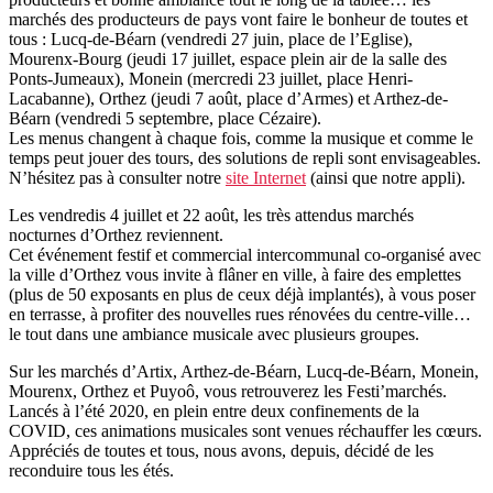
marchés des producteurs de pays vont faire le bonheur de toutes et
tous : Lucq-de-Béarn (vendredi 27 juin, place de l’Eglise),
Mourenx-Bourg (jeudi 17 juillet, espace plein air de la salle des
Ponts-Jumeaux), Monein (mercredi 23 juillet, place Henri-
Lacabanne), Orthez (jeudi 7 août, place d’Armes) et Arthez-de-
Béarn (vendredi 5 septembre, place Cézaire).
Les menus changent à chaque fois, comme la musique et comme le
temps peut jouer des tours, des solutions de repli sont envisageables.
N’hésitez pas à consulter notre
site Internet
(ainsi que notre appli).
Les vendredis 4 juillet et 22 août, les très attendus marchés
nocturnes d’Orthez reviennent.
Cet événement festif et commercial intercommunal co-organisé avec
la ville d’Orthez vous invite à flâner en ville, à faire des emplettes
(plus de 50 exposants en plus de ceux déjà implantés), à vous poser
en terrasse, à profiter des nouvelles rues rénovées du centre-ville…
le tout dans une ambiance musicale avec plusieurs groupes.
Sur les marchés d’Artix, Arthez-de-Béarn, Lucq-de-Béarn, Monein,
Mourenx, Orthez et Puyoô, vous retrouverez les Festi’marchés.
Lancés à l’été 2020, en plein entre deux confinements de la
COVID, ces animations musicales sont venues réchauffer les cœurs.
Appréciés de toutes et tous, nous avons, depuis, décidé de les
reconduire tous les étés.