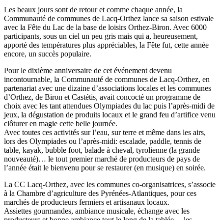
Les beaux jours sont de retour et comme chaque année, la
Communauté de communes de Lacq-Orthez lance sa saison estivale
avec la Fête du Lac de la base de loisirs Orthez-Biron. Avec 6000
participants, sous un ciel un peu gris mais qui a, heureusement,
apporté des températures plus appréciables, la Fête fut, cette année
encore, un succès populaire.
Pour le dixième anniversaire de cet événement devenu
incontournable, la Communauté de communes de Lacq-Orthez, en
partenariat avec une dizaine d’associations locales et les communes
d’Orthez, de Biron et Castétis, avait concocté un programme de
choix avec les tant attendues Olympiades du lac puis l’après-midi de
jeux, la dégustation de produits locaux et le grand feu d’artifice venu
clôturer en magie cette belle journée.
Avec toutes ces activités sur l’eau, sur terre et même dans les airs,
lors des Olympiades ou l’après-midi: escalade, paddle, tennis de
table, kayak, bubble foot, balade à cheval, tyrolienne (la grande
nouveauté)… le tout premier marché de producteurs de pays de
l’année était le bienvenu pour se restaurer (en musique) en soirée.
La CC Lacq-Orthez, avec les communes co-organisatrices, s’associe
à la Chambre d’agriculture des Pyrénées-Atlantiques, pour ces
marchés de producteurs fermiers et artisanaux locaux.
Assiettes gourmandes, ambiance musicale, échange avec les
producteurs et bonne ambiance tout le long de la tablée… les