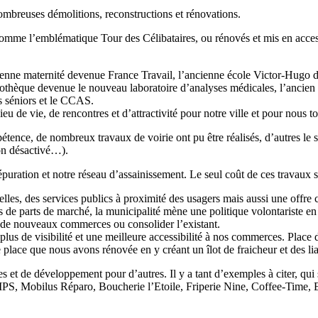
ombreuses démolitions, reconstructions et rénovations.
mme l’emblématique Tour des Célibataires, ou rénovés et mis en accessi
ancienne maternité devenue France Travail, l’ancienne école Victor-Hugo 
iothèque devenue le nouveau laboratoire d’analyses médicales, l’ancien 
s séniors et le CCAS.
ieu de vie, de rencontres et d’attractivité pour notre ville et pour nous
e, de nombreux travaux de voirie ont pu être réalisés, d’autres le ser
ton désactivé…).
épuration et notre réseau d’assainissement. Le seul coût de ces travaux s
elles, des services publics à proximité des usagers mais aussi une offr
de parts de marché, la municipalité mène une politique volontariste en 
on de nouveaux commerces ou consolider l’existant.
r plus de visibilité et une meilleure accessibilité à nos commerces. Pla
ace que nous avons rénovée en y créant un îlot de fraicheur et des lia
nes et de développement pour d’autres. Il y a tant d’exemples à citer, 
, Mobilus Réparo, Boucherie l’Etoile, Friperie Nine, Coffee-Time, Epic