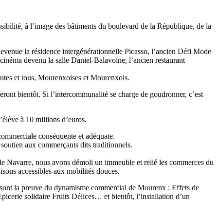
bilité, à l’image des bâtiments du boulevard de la République, de la
devenue la résidence intergénérationnelle Picasso, l’ancien Défi Mode
cinéma devenu la salle Daniel-Balavoine, l’ancien restaurant
 toutes et tous, Mourenxoises et Mourenxois.
ont bientôt. Si l’intercommunalité se charge de goudronner, c’est
’élève à 10 millions d’euros.
e commerciale conséquente et adéquate.
soutien aux commerçants dits traditionnels.
ce de Navarre, nous avons démoli un immeuble et relié les commerces du
isons accessibles aux mobilités douces.
qui sont la preuve du dynamisme commercial de Mourenx : Effets de
erie solidaire Fruits Délices… et bientôt, l’installation d’un