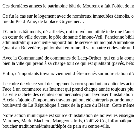
Ces dernières années le patrimoine bâti de Mourenx a fait l’objet de n
Ce fut le cas sur le logement avec de nombreux immeubles démolis, co
rue du Pic d’Anie, de la place Guynemer…
D’anciens bâtiments, désaffectés, ont trouvé une utilité telle que l’
en cœur de ville devenu le pôle de santé Simone-Veil, l’ancienne bibl
administratif qui accueille aujourd’hui le service municipal Animation
Quant au Belvédère, qui tombait en ruine, il va renaître et devenir un l
Avec la Communauté de communes de Lacq-Orthez, qui en a la compétenc
bien la ville qui prend à sa charge tout ce qui est qualitatif (pavés, bé
Enfin, d’importants travaux viennent d’être menés sur notre station d’
Le cadre de vie ce sont des logements correspondant aux attentes actu
Face à un commerce sur Internet qui prend chaque année toujours plus 
La ville rachète des cellules commerciales pour favoriser l’installati
A cela s’ajoute d’importants travaux qui ont été entrepris pour donne
boulevard de La République à ceux de la place du Béarn. Cette même pl
Notre action municipale est source d’installation de nouvelles enseig
Marques, Marie Blachère, Mangeons frais, Coiff & Co, Informatique IPS
boucher traditionnel/traiteur/dépôt de pain au centre-ville.