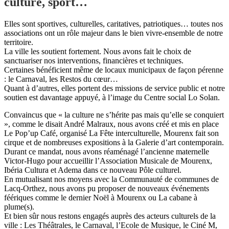
culture, sport…
Elles sont sportives, culturelles, caritatives, patriotiques… toutes nos
associations ont un rôle majeur dans le bien vivre-ensemble de notre
territoire.
La ville les soutient fortement. Nous avons fait le choix de
sanctuariser nos interventions, financières et techniques.
Certaines bénéficient même de locaux municipaux de façon pérenne
: le Carnaval, les Restos du cœur…
Quant à d’autres, elles portent des missions de service public et notre
soutien est davantage appuyé, à l’image du Centre social Lo Solan.
Convaincus que « la culture ne s’hérite pas mais qu’elle se conquiert
», comme le disait André Malraux, nous avons créé et mis en place
Le Pop’up Café, organisé La Fête interculturelle, Mourenx fait son
cirque et de nombreuses expositions à la Galerie d’art contemporain.
Durant ce mandat, nous avons réaménagé l’ancienne maternelle
Victor-Hugo pour accueillir l’Association Musicale de Mourenx,
Ibéria Cultura et Adema dans ce nouveau Pôle culturel.
En mutualisant nos moyens avec la Communauté de communes de
Lacq-Orthez, nous avons pu proposer de nouveaux événements
féériques comme le dernier Noël à Mourenx ou La cabane à
plume(s).
Et bien sûr nous restons engagés auprès des acteurs culturels de la
ville : Les Théâtrales, le Carnaval, l’Ecole de Musique, le Ciné M,