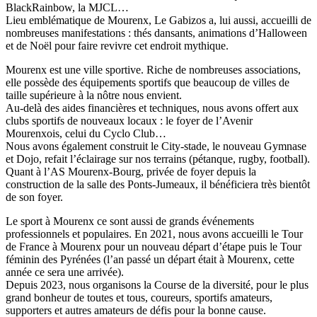
BlackRainbow, la MJCL…
Lieu emblématique de Mourenx, Le Gabizos a, lui aussi, accueilli de
nombreuses manifestations : thés dansants, animations d’Halloween
et de Noël pour faire revivre cet endroit mythique.
Mourenx est une ville sportive. Riche de nombreuses associations,
elle possède des équipements sportifs que beaucoup de villes de
taille supérieure à la nôtre nous envient.
Au-delà des aides financières et techniques, nous avons offert aux
clubs sportifs de nouveaux locaux : le foyer de l’Avenir
Mourenxois, celui du Cyclo Club…
Nous avons également construit le City-stade, le nouveau Gymnase
et Dojo, refait l’éclairage sur nos terrains (pétanque, rugby, football).
Quant à l’AS Mourenx-Bourg, privée de foyer depuis la
construction de la salle des Ponts-Jumeaux, il bénéficiera très bientôt
de son foyer.
Le sport à Mourenx ce sont aussi de grands événements
professionnels et populaires. En 2021, nous avons accueilli le Tour
de France à Mourenx pour un nouveau départ d’étape puis le Tour
féminin des Pyrénées (l’an passé un départ était à Mourenx, cette
année ce sera une arrivée).
Depuis 2023, nous organisons la Course de la diversité, pour le plus
grand bonheur de toutes et tous, coureurs, sportifs amateurs,
supporters et autres amateurs de défis pour la bonne cause.