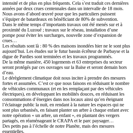
intensité et de plus en plus fréquents. Cela s’est traduit ces dernières
années par deux crues centennales dans un intervalle de 18 mois.
Nous avons d’abord œuvré pour que les particuliers puissent
s’équiper de batardeaux en bénéficiant de 80% de subvention.
Dans le même temps d’importants travaux ont été menés sur et à
proximité du Luzoué ; travaux sur le réseau, installation d’une
pompe pour éviter les surcharges, nouvelle zone d’expansion de
crues…
Les résultats sont là : 80 % des maisons inondées hier ne le sont plus
aujourd’hui. Les études sur le futur bassin écrêteur de Parbayse et la
digue de Pardies sont terminées et les travaux programmés.
De la même manière, 450 logements et 63 entreprises du secteur
seront protégés par ces ouvrages sur la Baïse et seront demain hors
d’eau.
Le dérèglement climatique doit nous inciter à prendre des mesures
fortes et assumées. C’est ce que nous faisons en réduisant le nombre
de véhicules communaux (et en les remplaçant par des véhicules
électriques), en développant les mobilités douces, en réduisant les
consommations d’énergies dans nos locaux ainsi qu’en éteignant
l’éclairage public la nuit, en rendant à la nature les espaces qui ne
sont plus urbanisés, en faisant planter un arbre à chaque enfant avec
notre opération « un arbre, un enfant », en plantant des vergers
partagés, en réaménageant le CRAPA et le parc paysager…
Des petits pas à l’échelle de notre Planète, mais des mesures
essentielles.