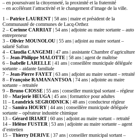
– en poursuivant la citoyenneté, la proximité et la fraternité
– en accélérant l’attractivité et le changement d’image de la ville.
1 –
Patrice LAURENT
| 58 ans | maire et président de la
Communauté de communes de Lacq-Orthez
2 –
Corinne CARRIAT
| 54 ans | adjointe au maire sortante – auto
entrepreneur
3 –
Olivier MOUNOLOU
| 55 ans | adjoint au maire sortant –
salarié Safran
4 –
Claudia CANGEMI
| 47 ans | assistante Chambre d’agriculture
5 –
Jean-Philippe MALOTTE
| 58 ans | agent de maîtrise
6 –
Isabelle LARELLE
| 41 ans | conseillère municipale déléguée
sortante – aidante familiale
7 –
Jean-Pierre FAYET
| 63 ans | adjoint au maire sortant – retraité
8 –
Françoise RAMANANTSOA
| 74 ans | adjointe au maire
sortante – retraitée
9 –
Bruno CIOSSE
| 55 ans | conseiller municipal sortant – régleur
10 –
Marjorie HEUGA
| 45 ans | formatrice pour adultes
11 –
Leandrick SEGRODNICK
| 48 ans | conducteur régleur
12 –
Samira HOURY
| 44 ans | conseillère municipale déléguée
sortante – opérateur industrie chimique
13 –
Gérard IRIART
| 60 ans | adjoint au maire sortant – retraité
14 –
Hélène FUSTER
| 53 ans | adjointe au maire sortante – agent
d’entretien
15 –
Thierry DERIVE
| 37 ans | conseiller municipal sortant –