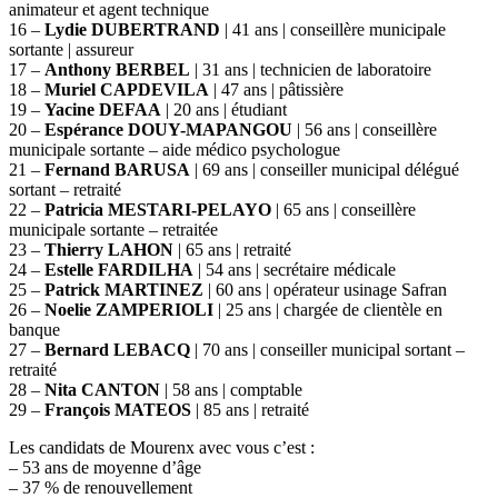
animateur et agent technique
16 –
Lydie DUBERTRAND
| 41 ans | conseillère municipale
sortante | assureur
17 –
Anthony BERBEL
| 31 ans | technicien de laboratoire
18 –
Muriel CAPDEVILA
| 47 ans | pâtissière
19 –
Yacine DEFAA
| 20 ans | étudiant
20 –
Espérance DOUY-MAPANGOU
| 56 ans | conseillère
municipale sortante – aide médico psychologue
21 –
Fernand BARUSA
| 69 ans | conseiller municipal délégué
sortant – retraité
22 –
Patricia MESTARI-PELAYO
| 65 ans | conseillère
municipale sortante – retraitée
23 –
Thierry LAHON
| 65 ans | retraité
24 –
Estelle FARDILHA
| 54 ans | secrétaire médicale
25 –
Patrick MARTINEZ
| 60 ans | opérateur usinage Safran
26 –
Noelie ZAMPERIOLI
| 25 ans | chargée de clientèle en
banque
27 –
Bernard LEBACQ
| 70 ans | conseiller municipal sortant –
retraité
28 –
Nita CANTON
| 58 ans | comptable
29 –
François MATEOS
| 85 ans | retraité
Les candidats de Mourenx avec vous c’est :
– 53 ans de moyenne d’âge
– 37 % de renouvellement